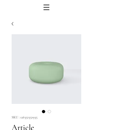
SKU : 126351351935
Article