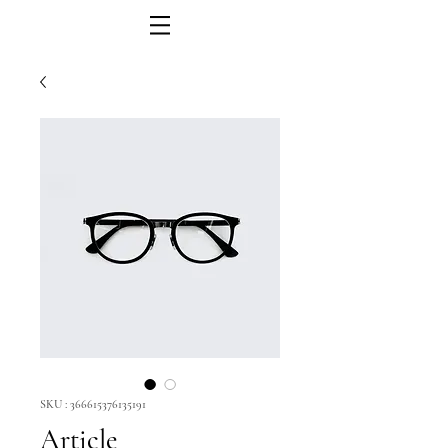
SKU : 366615376135191
Article